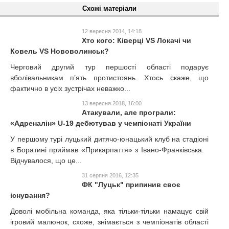
Схожі матеріали
12 вересня 2014, 14:18
Хто кого: Ківерці VS Локачі чи
Ковель VS Нововолинськ?
Черговий другий тур першості області подарує
вболівальникам п’ять протистоянь. Хтось скаже, що
фактично в усіх зустрічах неважко...
13 вересня 2018, 16:00
Атакували, але програли:
«Адреналін» U-19 дебютував у чемпіонаті України
У першому турі луцький дитячо-юнацький клуб на стадіоні
в Боратині приймав «Прикарпаття» з Івано-Франківська.
Відчувалося, що це...
31 серпня 2016, 12:35
ФК "Луцьк" припинив своє
існування?
Доволі мобільна команда, яка тільки-тільки намацує свій
ігровий малюнок, схоже, знімається з чемпіонатів області