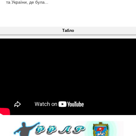
та України, де була...
Табло