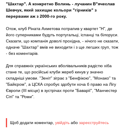
t
"Шахтар". А конкретно Волинь - лучанин В"ячеслав
Шевчук, який захищає кольори "гірників" з
перервами аж з 2000-го року.
Отож, клуб Ріната Ахметова потрапив у квартет "Н", де
його суперниками будуть португальці, іспанці та білоруси.
Сказати, що компанія доволі прохідна, - нічого не сказати,
одначе "Шахтар" вмів не виходити і з ще легших груп, тож
- без коментарів.
Для справжніх українських вболівальників радістю хіба
стане те, що російські клуби жереб кинув у значно
складніші умови. "Зеніт" зіграє з "Бенфікою", "Монако" та
"Байєром", а ЦСКА спробує здобути хоча б право на Лігу
Європи (ІІІ місце) в зустрічах проти "Баварії", "Манчестер
Сіті" та "Роми".
Щоб додати коментар,
увійдіть
або
зареєструйтесь