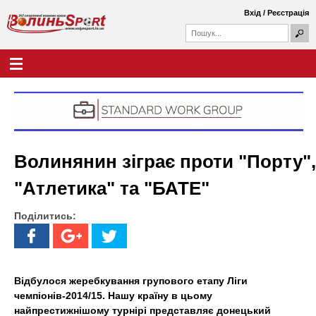
Перейти
Вхід
/
Реєстрація
до
П
основного
П
о
о
вмісту
ш
Г
В
у
ш
о
к
у
л
о
к
о
о
в
л
в
н
а
е
и
ф
м
Волинянин зіграє проти "Порту",
о
е
н
р
н
"Атлетика" та "БАТЕ"
м
ю
ь
а
Поділитись:
S
p
o
Відбулося жеребкування групового етапу Ліги
чемпіонів-2014/15. Нашу країну в цьому
r
найпрестижнішому турнірі представляє донецький