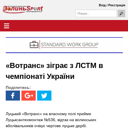
Перейти
Вхід
/
Реєстрація
до
П
основного
П
о
о
вмісту
ш
Г
В
у
ш
о
к
у
л
о
к
о
о
в
л
в
н
а
е
и
ф
м
«Вотранс» зіграє з ЛСТМ в
о
е
н
р
н
чемпіонаті України
м
ю
ь
а
Поділитись:
S
p
o
Луцький «Вотранс» на власному полі прийме
Луцьксантехмонтаж №536, відтак на волинських
r
вболівальників очікує чергове луцьке дербі.