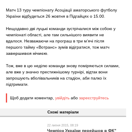
t
Матч 13 туру чемпіонату Асоціації аматорського футболу
України відбудеться 26 жовтня в Підгайцях о 15.00.
Нещодавно дві луцькі команди зустрічалися між собою у
чемпіонаті області, але там сильнішого виявити не
вдалося. Незважаючи на програш в три м’ячі після
першого тайму «Вотранс» зумів відігратися, тож матч
завершився нічиєю
.
Тож, вже в цю неділю команди знову поміряються силами,
але вже у значно престижнішому турнірі, відтак вони
запрошують вболівальників на стадіон, аби палко їх
підтримати.
Щоб додати коментар,
увійдіть
або
зареєструйтесь
Схожі матеріали
22 липня 2015, 08:19
Чемпіон України перейшов в ФК"