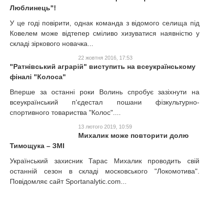
Люблинець"!
У це годі повірити, однак команда з відомого селища під
Ковелем може відтепер сміливо хизуватися наявністю у
складі зіркового новачка...
22 жовтня 2016, 17:53
"Ратнівський аграрій" виступить на всеукраїнському
фіналі "Колоса"
Вперше за останні роки Волинь спробує зазіхнути на
всеукраїнський п'єдестал пошани фізкультурно-
спортивного товариства "Колос"....
13 лютого 2019, 10:59
Михалик може повторити долю
Тимощука – ЗМІ
Український захисник Тарас Михалик проводить свій
останній сезон в складі московського "Локомотива".
Повідомляє сайт Sportanalytic.com...