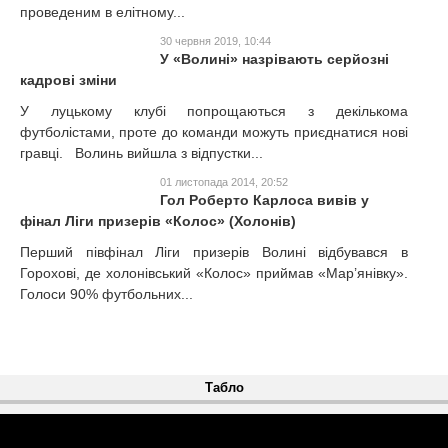
проведеним в елітному...
30 червня 2019, 10:44
У «Волині» назрівають серйозні
кадрові зміни
У луцькому клубі попрощаються з декількома
футболістами, проте до команди можуть приєднатися нові
гравці. Волинь вийшла з відпустки...
01 листопада 2014, 20:52
Гол Роберто Карлоса вивів у
фінал Ліги призерів «Колос» (Холонів)
Перший півфінал Ліги призерів Волині відбувався в
Горохові, де холонівський «Колос» приймав «Мар’янівку».
Голоси 90% футбольних...
Табло