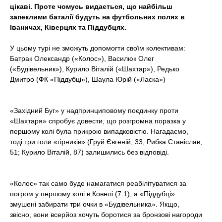
t
цікаві. Проте чомусь видається, що найбільш
запеклими баталії будуть на футбольних полях в
Іваничах, Ківерцях та Піддубцях.
У цьому турі не зможуть допомогти своїм колективам:
Батрак Олександр («Колос»), Василюк Олег
(«Будівельник»), Курило Віталій («Шахтар»), Редько
Дмитро (ФК «Піддубці»), Шаула Юрій («Ласка»)
«Західний Буг» у надпринциповому поєдинку проти
«Шахтаря» спробує довести, що розгромна поразка у
першому колі була прикрою випадковістю. Нагадаємо,
тоді три голи «гірників» (Груй Євгеній, 33; Рибка Станіслав,
51; Курило Віталій, 87) залишились без відповіді.
«Колос» так само буде намагатися реабілітуватися за
погром у першому колі в Ковелі (7:1), а «Піддубці»
змушені забирати три очки в «Будівельника». Якщо,
звісно, вони всерйоз хочуть боротися за бронзові нагороди