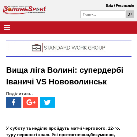
Перейти
Вхід
/
Реєстрація
до
П
основного
П
о
о
вмісту
ш
Г
В
у
ш
о
к
у
л
о
к
о
о
в
л
в
н
а
е
и
ф
м
Вища ліга Волині: супердербі
о
е
н
р
н
Іваничі VS Нововолинськ
м
ю
ь
а
Поділитись:
S
p
o
У суботу та неділю пройдуть матчі чергового, 12-го,
r
туру першості краю. Усі протистояння,безумовно,