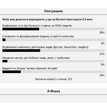
Опитування
Якби вам довелося вирішувати, у що на Волині інвестувати $ 3 млн:
Будівництво суто футбольного стадіону на 5000 глядачів
36%
Створення та функціонування будинку історії й статистики
3%
Будівництво комплексу для ігрових видів (футзал, баскетбол, гандбол)
37%
Зведення центру для бойових видів, рингу з трибунами
5%
Відкриття в Луцьку "вулиці червоних ліхтарів"
18%
Загальна кількість голосів: 221
А-Фішка