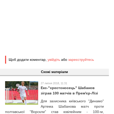
Щоб додати коментар,
увійдіть
або
зареєструйтесь
Схожі матеріали
27 липня 2018, 11:31
Екс-"хрестоносець" Шабанов
зіграв 100 матчів в Прем'єр-Лізі
Для захисника київського "Динамо"
Артема Шабанова матч проти
полтавської "Ворскли" став ювілейним - 100-м,