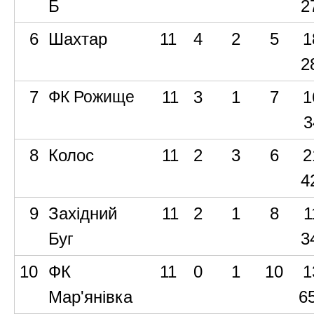
Б
2
6
Шахтар
11
4
2
5
1
2
7
ФК Рожище
11
3
1
7
1
3
8
Колос
11
2
3
6
2
4
9
Західний
11
2
1
8
1
Буг
3
10
ФК
11
0
1
10
1
Мар'янівка
6