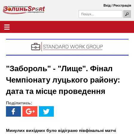
Перейти
Вхід
/
Реєстрація
до
П
основного
П
о
о
вмісту
ш
Г
В
у
ш
о
к
у
л
о
к
о
о
в
л
в
н
а
е
и
ф
м
"Забороль" - "Лище". Фінал
о
е
н
р
н
Чемпіонату луцького району:
м
ю
ь
а
дата та місце проведення
S
Поділитись:
p
o
r
Минулих вихідних було відіграно півфінальні матчі