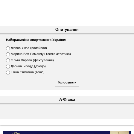
Опитування
Найкрасивіша спортсменка України:
В
Любов Ужва (волейбол)
а
Марина Бех-Романчук (легка атлетика)
р
Ольга Харлан (фехтування)
і
Дарина Білодід (дзюдо)
а
н
Еліна Світоліна (теніс)
т
и
А-Фішка