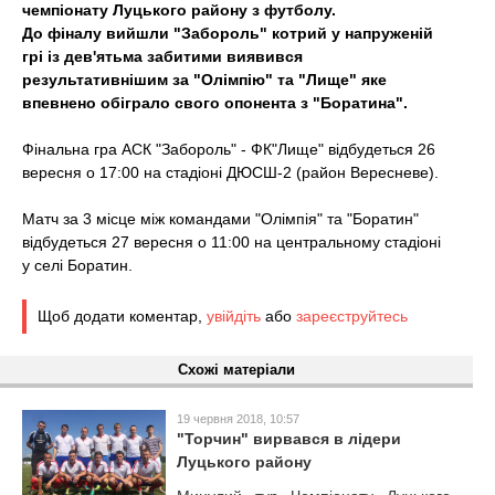
чемпіонату Луцького району з футболу.
t
До фіналу вийшли "Забороль" котрий у напруженій
грі із дев'ятьма забитими виявився
результативнішим за "Олімпію" та "Лище" яке
впевнено обіграло свого опонента з "Боратина".
Фінальна гра АСК "Забороль" - ФК"Лище" відбудеться 26
вересня о 17:00 на стадіоні ДЮСШ-2 (район Вересневе).
Матч за 3 місце між командами "Олімпія" та "Боратин"
відбудеться 27 вересня о 11:00 на центральному стадіоні
у селі Боратин.
Щоб додати коментар,
увійдіть
або
зареєструйтесь
Схожі матеріали
19 червня 2018, 10:57
"Торчин" вирвався в лідери
Луцького району