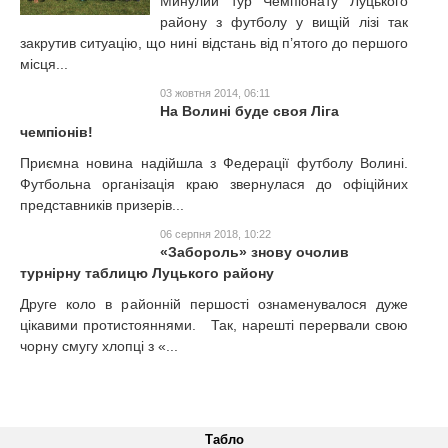
Минулий тур Чемпіонату Луцького
району з футболу у вищій лізі так
закрутив ситуацію, що нині відстань від п’ятого до першого
місця...
03 жовтня 2014, 06:11
На Волині буде своя Ліга
чемпіонів!
Приємна новина надійшла з Федерації футболу Волині.
Футбольна організація краю звернулася до офіційних
представників призерів...
06 серпня 2018, 10:22
«Забороль» знову очолив
турнірну таблицю Луцького району
Друге коло в районній першості ознаменувалося дуже
цікавими протистояннями. Так, нарешті перервали свою
чорну смугу хлопці з «...
Табло