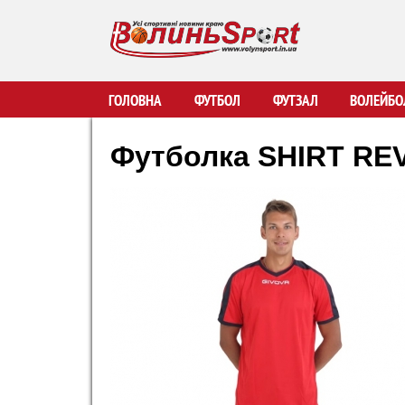
В
ГОЛОВНА
ФУТБОЛ
ФУТЗАЛ
ВОЛЕЙБО
о
Футболка SHIRT RE
л
и
н
ь
S
p