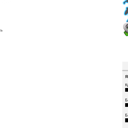
сь
Я
К
Б
Б