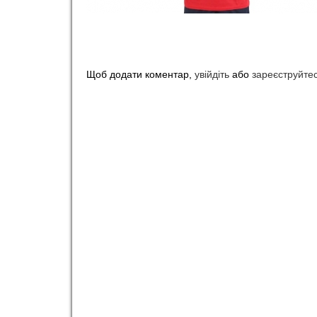
o
r
Щоб додати коментар,
увійдіть
або
зареєструйте
t