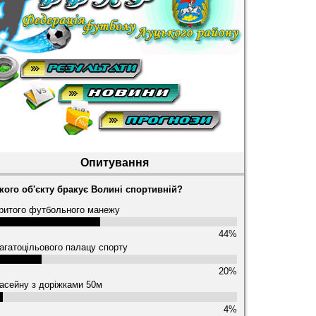
Опитування
кого об'єкту бракує Волині спортивній?
ритого футбольного манежу
44%
агатоцільового палацу спорту
20%
асейну з доріжками 50м
4%