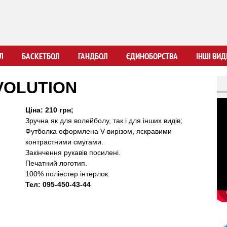
Перейти
до
основного
вмісту
Л
БАСКЕТБОЛ
ГАНДБОЛ
ЄДИНОБОРСТВА
ІНШІ ВИД
VOLUTION
Ціна: 210 грн;
Зручна як для волейболу, так і для інших видів;
Футболка оформлена V-вирізом, яскравими
контрастними смугами.
Закінчення рукавів посилені.
Печатний логотип.
100% поліестер інтерлок.
Тел: 095-450-43-44