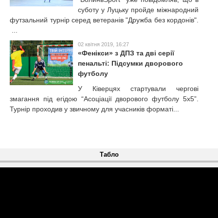
суботу у Луцьку пройде міжнародний
футзальний турнір серед ветеранів "Дружба без кордонів".
...
02 квітня 2019, 16:27
«Фенікси» з ДПЗ та дві серії
пенальті: Підсумки дворового
футболу
У Ківерцях стартували чергові
змагання під егідою “Асоціації дворового футболу 5х5”.
Турнір проходив у звичному для учасників форматі...
Табло