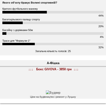
Якого об'єкту бракує Волині спортивній?
Критого футбольного манежу
44%
Багатоцільового палацу спорту
20%
Басейну з доріжками 50м
4%
Траси для "Формули-1"
32%
Загальна кількість голосів: 25
А-Фішка
↓↓↓ Бокс GIVOVA - 3850 грн ↓↓↓
Ціни на будівництво і ремонт у Луцьку