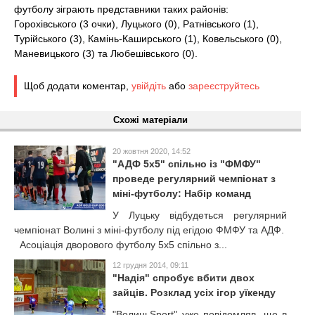
футболу зіграють представники таких районів:
Горохівського (3 очки), Луцького (0), Ратнівського (1),
Турійського (3), Камінь-Каширського (1), Ковельського (0),
Маневицького (3) та Любешівського (0).
Щоб додати коментар,
увійдіть
або
зареєструйтесь
Схожі матеріали
20 жовтня 2020, 14:52
"АДФ 5х5" спільно із "ФМФУ"
проведе регулярний чемпіонат з
міні-футболу: Набір команд
У Луцьку відбудеться регулярний
чемпіонат Волині з міні-футболу під егідою ФМФУ та АДФ.
Асоціація дворового футболу 5х5 спільно з...
12 грудня 2014, 09:11
"Надія" спробує вбити двох
зайців. Розклад усіх ігор уїкенду
"ВолиньSport" уже повідомляв, що в