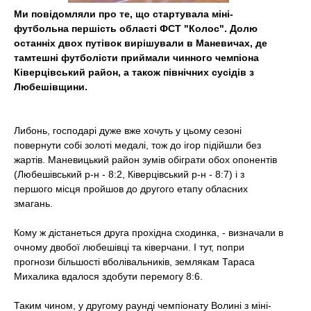
t
Ми повідомляли про те, що стартувала міні-
футбольна першість області ФСТ "Колос". Долю
останніх двох путівок вирішували в Маневичах, де
тамтешні футболісти приймали чинного чемпіона
Ківерцівський район, а також північних сусідів з
Любешівщини.
Либонь, господарі дуже вже хочуть у цьому сезоні
повернути собі золоті медалі, тож до ігор підійшли без
жартів. Маневицький район зумів обіграти обох опонентів
(Любешівський р-н - 8:2, Ківерцівський р-н - 8:7) і з
першого місця пройшов до другого етапу обласних
змагань.
Кому ж дістанеться друга прохідна сходинка, - визначали в
очному двобої любешівці та ківерчани. І тут, попри
прогнози більшості вболівальників, землякам Тараса
Михалика вдалося здобути перемогу 8:6.
Таким чином, у другому раунді чемпіонату Волині з міні-