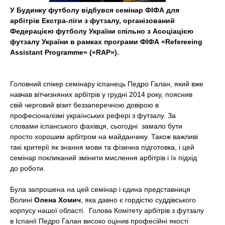
t
У Будинку футболу відбувся семінар ФІФА для
арбітрів Екстра-ліги з футзалу, організований
Федерацією футболу України спільно з Асоціацією
футзалу України в рамках програми ФІФА «Refereeing
Assistant Programme» («RAP»).
Головний спікер семінару іспанець Педро Галан, який вже
навчав вітчизняних арбітрів у грудні 2014 року, пояснив
свій черговий візит беззаперечною довірою в
професіоналізмі українських рефері з футзалу. За
словами іспанського фахівця, сьогодні замало бути
просто хорошим арбітром на майданчику. Також важливі
такі критерії як знання мови та фізична підготовка, і цей
семінар покликаний змінити мислення арбітрів і їх підхід
до роботи.
Була запрошена на цей семінар і єдина представниця
Волині
Олена Хомич
, яка давно є гордістю суддівського
корпусу нашої області. Голова Комітету арбітрів з футзалу
в Іспанії Педро Галан високо оцінив професійні якості