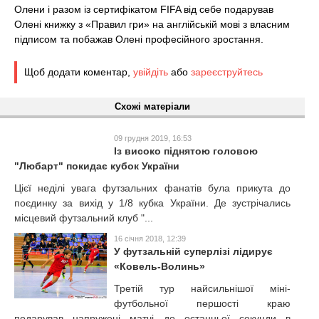
Олени і разом із сертифікатом FIFA від себе подарував
Олені книжку з «Правил гри» на англійській мові з власним
підписом та побажав Олені професійного зростання.
Щоб додати коментар,
увійдіть
або
зареєструйтесь
Схожі матеріали
09 грудня 2019, 16:53
Із високо піднятою головою
"Любарт" покидає кубок України
Цієї неділі увага футзальних фанатів була прикута до
поєдинку за вихід у 1/8 кубка України. Де зустрічались
місцевий футзальний клуб "...
16 січня 2018, 12:39
У футзальній суперлізі лідирує
«Ковель-Волинь»
Третій тур найсильнішої міні-
футбольної першості краю
подарував напружені матчі до останньої секунди в