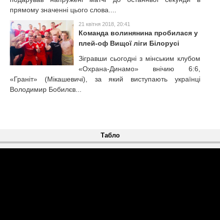
прямому значенні цього слова....
21 квітня 2018, 20:41
Команда волинянина пробилася у
плей-оф Вищої ліги Білорусі
Зігравши сьогодні з мінським клубом
«Охрана-Динамо» внічию 6:6,
«Граніт» (Мікашевичі), за який виступають українці
Володимир Бобилєв...
Табло