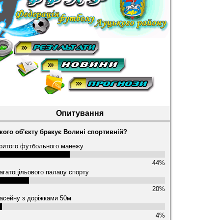
Опитування
кого об'єкту бракує Волині спортивній?
ритого футбольного манежу
44%
агатоцільового палацу спорту
20%
асейну з доріжками 50м
4%