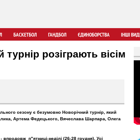
Перейти
до
основного
вмісту
Л
БАСКЕТБОЛ
ГАНДБОЛ
ЄДИНОБОРСТВА
ІНШІ ВИД
 турнір розіграють вісім
льного сезону є безумовно Новорічний турнір, який
алика, Артема Федецького, Вячеслава Шарпара, Олега
 впродовж п"ятниці-неділі (26-28 грудня). Усі