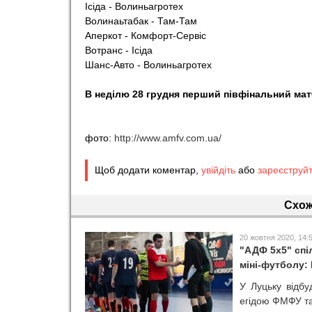
Ісіда - Волиньагротех
Волинаьтабак - Там-Там
Аперкот - Комфорт-Сервіс
Вотранс - Ісіда
Шанс-Авто - Волиньагротех
В неділю 28 грудня перший півфінальний матч
фото:
http://www.amfv.com.ua/
Щоб додати коментар,
увійдіть
або
зареєструй
Схож
20 жовтня 2020, 14:
"АДФ 5х5" спі
міні-футболу:
У Луцьку відбу
егідою ФМФУ та