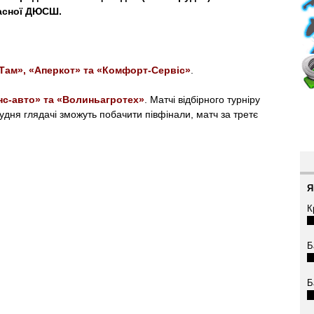
басної ДЮСШ.
Там», «Аперкот» та «Комфорт-Сервіс»
.
анс-авто» та «Волиньагротех»
. Матчі відбірного турніру
рудня глядачі зможуть побачити півфінали, матч за третє
Я
К
Б
Б