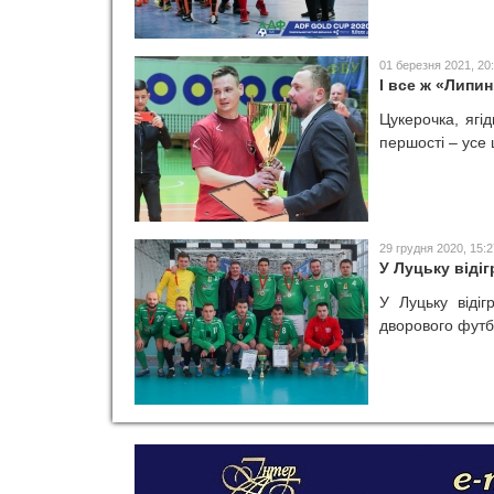
01 березня 2021, 20
І все ж «Липи
Цукерочка, ягі
першості – усе 
29 грудня 2020, 15:2
У Луцьку віді
У Луцьку відіг
дворового футб