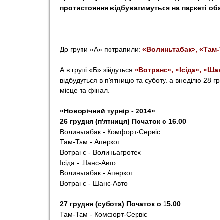
протистояння відбуватимуться на паркеті о
o
r
До групи «А» потрапили:
«Волиньтабак», «Там-
t
А в групі «Б» зійдуться
«Вотранс», «Ісіда», «Ш
відбудуться в п'ятницю та суботу, а внеділю 28 г
місце та фінал.
«Новорічний турнір - 2014»
26 грудня (п'ятниця) Початок о 16.00
Волиньтабак - Комфорт-Сервіс
Там-Там - Аперкот
Вотранс - Волиньагротех
Ісіда - Шанс-Авто
Волиньтабак - Аперкот
Вотранс - Шанс-Авто
27 грудня (субота) Початок о 15.00
Там-Там - Комфорт-Сервіс