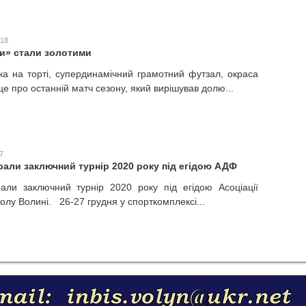
:18
ни» стали золотими
дка на торті, супердинамічний грамотний футзал, окраса
це про останній матч сезону, який вирішував долю...
7
грали заключний турнір 2020 року під егідою АДФ
рали заключний турнір 2020 року під егідою Асоціації
олу Волині. 26-27 грудня у спорткомплексі...