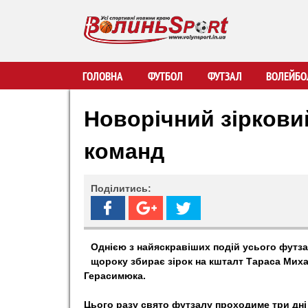
В
ГОЛОВНА
ФУТБОЛ
ФУТЗАЛ
ВОЛЕЙБО
о
Новорічний зірковий
л
команд
и
Поділитись:
н
ь
Однією з найяскравіших подій усього футза
щороку збирає зірок на кшталт Тараса Мих
S
Герасимюка.
p
Цього разу свято футзалу проходиме три дні -