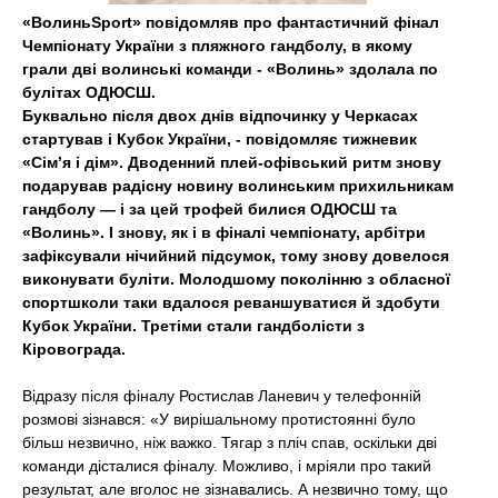
t
«ВолиньSport» повідомляв про фантастичний фінал
Чемпіонату України з пляжного гандболу, в якому
грали дві волинські команди - «Волинь» здолала по
булітах ОДЮСШ.
Буквально після двох днів відпочинку у Черкасах
стартував і Кубок України, - повідомляє тижневик
«Сім’я і дім». Дводенний плей-офівський ритм знову
подарував радісну новину волинським прихильникам
гандболу — і за цей трофей билися ОДЮСШ та
«Волинь». І знову, як і в фіналі чемпіонату, арбітри
зафіксували нічийний підсумок, тому знову довелося
виконувати буліти. Молодшому поколінню з обласної
спортшколи таки вдалося реваншуватися й здобути
Кубок України. Третіми стали гандболісти з
Кіровограда.
Відразу після фіналу Ростислав Ланевич у телефонній
розмові зізнався: «У вирішальному протистоянні було
більш незвично, ніж важко. Тягар з пліч спав, оскільки дві
команди дісталися фіналу. Можливо, і мріяли про такий
результат, але вголос не зізнавались. А незвично тому, що