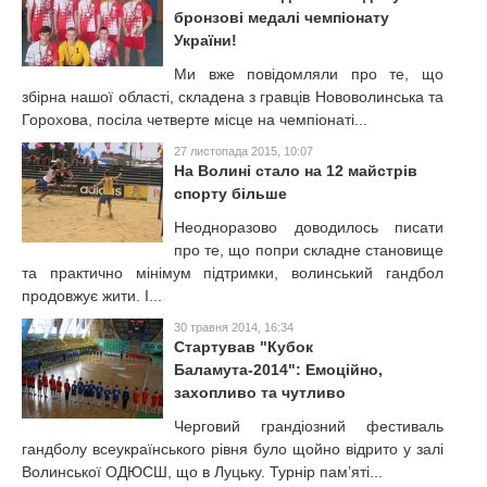
бронзові медалі чемпіонату
України!
Ми вже повідомляли про те, що
збірна нашої області, складена з гравців Нововолинська та
Горохова, посіла четверте місце на чемпіонаті...
27 листопада 2015, 10:07
На Волині стало на 12 майстрів
спорту більше
Неодноразово доводилось писати
про те, що попри складне становище
та практично мінімум підтримки, волинський гандбол
продовжує жити. І...
30 травня 2014, 16:34
Стартував "Кубок
Баламута-2014": Емоційно,
захопливо та чутливо
Черговий грандіозний фестиваль
гандболу всеукраїнського рівня було щойно відрито у залі
Волинської ОДЮСШ, що в Луцьку. Турнір пам’яті...