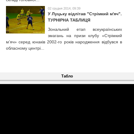
02 грудня 2014, 09:39
У Луцьку відлітав "Стрімкий м'яч".
ТУРНІРНА ТАБЛИЦЯ
Зональний етап всеукраїнських
змагань на призи клубу «Стрімкий
м’яч» серед юнаків 2002-го років народження відбувся в
обласному центрі...
Табло