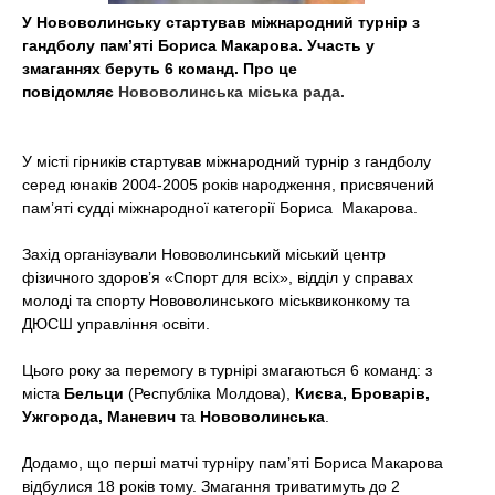
t
У Нововолинську стартував міжнародний турнір з
гандболу пам’яті Бориса Макарова. Участь у
змаганнях беруть 6 команд. Про це
повідомляє
Нововолинська міська рада.
У місті гірників стартував міжнародний турнір з гандболу
серед юнаків 2004-2005 років народження, присвячений
пам’яті судді міжнародної категорії Бориса Макарова.
Захід організували Нововолинський міський центр
фізичного здоров’я «Спорт для всіх», відділ у справах
молоді та спорту Нововолинського міськвиконкому та
ДЮСШ управління освіти.
Цього року за перемогу в турнірі змагаються 6 команд: з
міста
Бельци
(Республіка Молдова),
Києва, Броварів,
Ужгорода, Маневич
та
Нововолинська
.
Додамо, що перші матчі турніру пам’яті Бориса Макарова
відбулися 18 років тому. Змагання триватимуть до 2