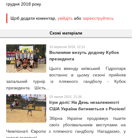
грудня 2018 року.
Щоб додати коментар,
увійдіть
або
зареєструйтесь
Схожі матеріали
10 вересня 2018, 22:11
Волиняни везуть додому Кубок
президента
Цього вікенду київський Гідропарк
востаннє в цьому сезоні прийняв
запальний турнір із пляжного гандболу - Кубок
президента. Шість...
03 липня 2015, 21:06
Ігри долі: На День незалежності
США Україна битиметься з Росією!
Збірна України продовжує тішити
своїх уболівальників виступами на
Чемпіонаті Європи з пляжного гандболу. Нагадаємо, у
складі головної...