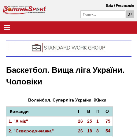
Перейти
Вхід
/
Реєстрація
до
П
основного
П
о
о
вмісту
ш
Г
В
у
ш
о
к
у
л
о
к
о
о
в
л
в
н
а
е
и
ф
м
Баскетбол. Вища ліга України.
о
е
н
р
н
Чоловіки
м
ю
ь
а
S
Волейбол. Суперліга України. Жінки
p
Команди
І
В
П
О
o
1. "Хімік"
26
25
1
75
r
2. "Сєвєродончанка"
26
18
8
54