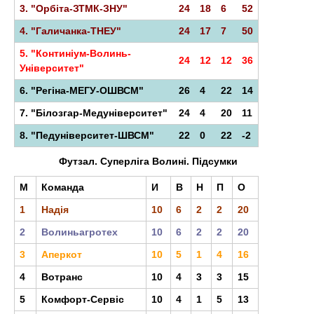
t
3. "Орбіта-ЗТМК-ЗНУ"
24
18
6
52
4. "Галичанка-ТНЕУ"
24
17
7
50
5. "Континіум-Волинь-
24
12
12
36
Університет"
6. "Регіна-МЕГУ-ОШВСМ"
26
4
22
14
7. "Білозгар-Медуніверситет"
24
4
20
11
8. "Педуніверситет-ШВСМ"
22
0
22
-2
Футзал. Суперліга Волині. Підсумки
М
Команда
И
В
Н
П
О
1
Надія
10
6
2
2
20
2
Волиньагротех
10
6
2
2
20
3
Аперкот
10
5
1
4
16
4
Вотранс
10
4
3
3
15
5
Комфорт-Сервіс
10
4
1
5
13