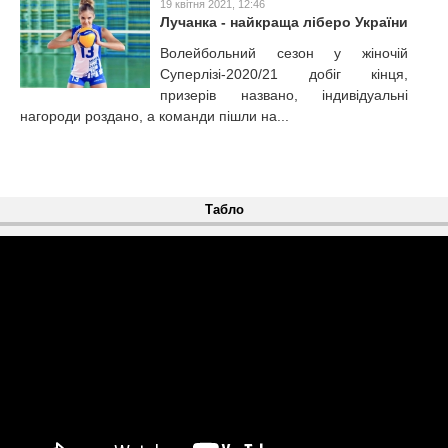
19 квітня 2021, 12:46
Лучанка - найкраща ліберо України
Волейбольний сезон у жіночій
Суперлізі-2020/21 добіг кінця,
призерів названо, індивідуальні
нагороди роздано, а команди пішли на...
Табло