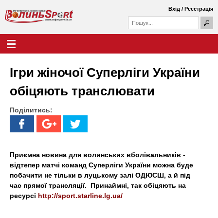
Перейти
Вхід
/
Реєстрація
до
П
основного
П
о
о
вмісту
ш
Г
В
у
ш
о
к
у
л
о
к
о
Ігри жіночої Суперліги України
о
в
л
в
н
обіцяють транслювати
а
е
и
ф
м
о
Поділитись:
е
н
р
н
м
ю
ь
а
S
Приємна новина для волинських вболівальників -
відтепер матчі команд Суперліги України можна буде
p
побачити не тільки в луцькому залі ОДЮСШ, а й під
час прямої трансляції.
Принаймні, так обіцяють на
o
ресурсі
http://sport.starline.lg.ua/
r