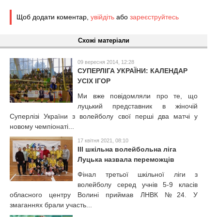
Щоб додати коментар,
увійдіть
або
зареєструйтесь
Схожі матеріали
09 вересня 2014, 12:28
СУПЕРЛІГА УКРАЇНИ: КАЛЕНДАР
УСІХ ІГОР
Ми вже повідомляли про те, що
луцький представник в жіночій
Суперлізі України з волейболу свої перші два матчі у
новому чемпіонаті...
17 квітня 2021, 08:10
ІІІ шкільна волейбольна ліга
Луцька назвала переможців
Фінал третьої шкільної ліги з
волейболу серед учнів 5-9 класів
обласного центру Волині приймав ЛНВК №24. У
змаганнях брали участь...