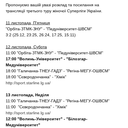
t
Пропонуємо вашій увазі розклад та посилання на
трансляцiї третього туру жiночої Суперлiги України.
11 листопада, П'ятниця
"Орбіта-ЗТМК-ЗНУ" - "Педуніверситет-ШВСМ"
3:2
(25:12, 23:25, 26:24, 17:25, 15:11)
12 листопада, Субота
11:00 "Орбіта-ЗТМК-ЗНУ" - "Педуніверситет-ШВСМ"
17:00 "Волинь-Університет" - "Білозгар-
Медуніверситет"
18:00 "Галичанка-ТНЕУ-ГАДЗ" - "Регіна-МЕГУ-ОШВСМ"
18:00 "Сєвєродончанка" - "Хімік"
http://sport.starline.lg.ua/
13 листопада, Недiля
11:00 "Галичанка-ТНЕУ-ГАДЗ" - "Регіна-МЕГУ-ОШВСМ"
11:00 "Сєвєродончанка" - "Хімік"
http://sport.starline.lg.ua/
12:00 "Волинь-Університет" - "Білозгар-
Медуніверситет"