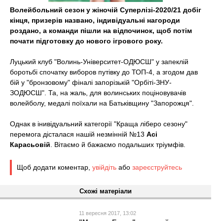
t
Волейбольний сезон у жіночій Суперлізі-2020/21 добіг
кінця, призерів названо, індивідуальні нагороди
роздано, а команди пішли на відпочинок, щоб потім
почати підготовку до нового ігрового року.
Луцький клуб "Волинь-Університет-ОДЮСШ" у запеклій
боротьбі спочатку виборов путівку до ТОП-4, а згодом дав
бій у "бронзовому" фіналі запорізькій "Орбіті-ЗНУ-
ЗОДЮСШ". Та, на жаль, для волинських поціновувачів
волейболу, медалі поїхали на Батьківщину "Запорожця".
Однак в інивідуальний категорії "Краща ліберо сезону"
перемога дісталася нашій незмінній №13
Асі
Карасьовій
. Вітаємо й бажаємо подальших тріумфів.
Щоб додати коментар,
увійдіть
або
зареєструйтесь
Схожі матеріали
11 вересня 2017, 13:02