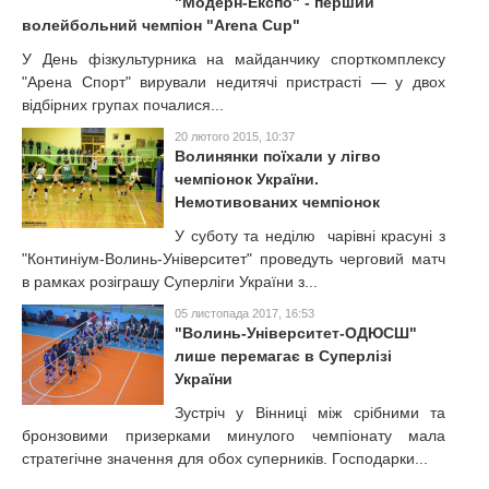
"Модерн-Експо" - перший
волейбольний чемпіон "Arena Cup"
У День фізкультурника на майданчику спорткомплексу
"Арена Спорт" вирували недитячі пристрасті — у двох
відбірних групах почалися...
20 лютого 2015, 10:37
Волинянки поїхали у лігво
чемпіонок України.
Немотивованих чемпіонок
У суботу та неділю чарівні красуні з
"Континіум-Волинь-Університет" проведуть черговий матч
в рамках розіграшу Суперліги України з...
05 листопада 2017, 16:53
"Волинь-Університет-ОДЮСШ"
лише перемагає в Суперлізі
України
Зустріч у Вінниці між срібними та
бронзовими призерками минулого чемпіонату мала
стратегічне значення для обох суперників. Господарки...