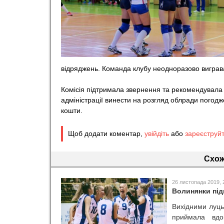
o
r
t
відряджень. Команда клубу неодноразово вигравал
Комісія підтримала звернення та рекомендувала в
адміністрації винести на розгляд облради погодж
кошти.
Щоб додати коментар,
увійдіть
або
зареєструй
Схож
26 листопада 2019, 
Волинянки під
Вихідними луц
приймала вдом