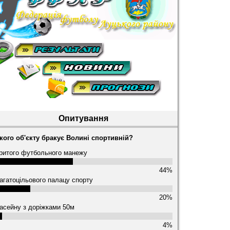
Опитування
кого об'єкту бракує Волині спортивній?
ритого футбольного манежу
44%
агатоцільового палацу спорту
20%
асейну з доріжками 50м
4%