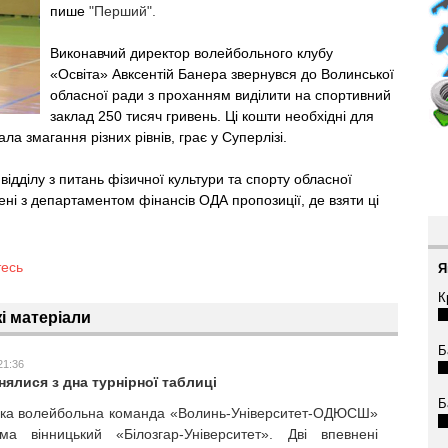
пише
"Перший".
Виконавчий директор волейбольного клубу
«Освіта» Авксентій Банера звернувся до Волинської
обласної ради з проханням виділити на спортивний
заклад 250 тисяч гривень. Ці кошти необхідні для
а змагання різних рівнів, грає у Суперлізі.
ідділу з питань фізичної культури та спорту обласної
ені з департаментом фінансів ОДА пропозиції, де взяти ці
тесь
Я
К
і матеріали
Б
21:36
нялися з дна турнірної таблиці
Б
ька волейбольна команда «Волинь-Університет-ОДЮСШ»
а вінницький «Білозгар-Університет». Дві впевнені