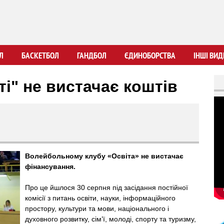
Перейти
до
основного
вмісту
Л
БАСКЕТБОЛ
ГАНДБОЛ
ЄДИНОБОРСТВА
ІНШІ ВИД
і" не вистачає коштів
Волейбольному клубу «Освіта» не вистачає
фінансування.
Про це йшлося 30 серпня під засідання постійної
комісії з питань освіти, науки, інформаційного
простору, культури та мови, національного і
духовного розвитку, сім’ї, молоді, спорту та туризму,