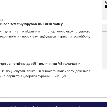
Т
:02
й політех тріумфував на Lutsk Volley
х днів на майданчику спорткомплексу Луцького
технічного університету відбувався турнір із волейболу
удеться етнічне дербі - волинянки VS галичанки
ькі поціновувачі тонкощів жіночого волейболу дочелися
 на першість Суперліги України. Вже цієї...