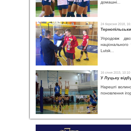
домашні...
24 березня 2018, 16
Тернопільськи
Упродовж дво
національного 
Lutsk...
16 січня 2015, 10:10
У Луцьку відб
Нарешті волинс
поновлення ігор