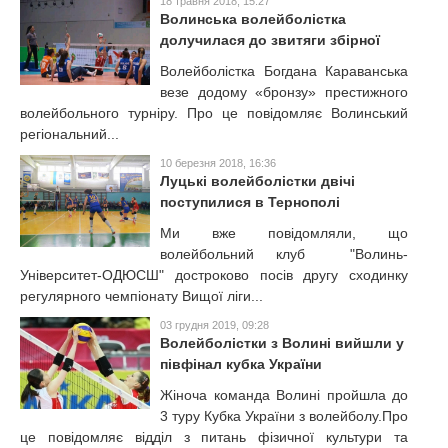
18 травня 2018, 15:27
Волинська волейболістка
долучилася до звитяги збірної
Волейболістка Богдана Караванська
везе додому «бронзу» престижного
волейбольного турніру. Про це повідомляє Волинський
регіональний...
10 березня 2018, 16:36
Луцькі волейболістки двічі
поступилися в Тернополі
Ми вже повідомляли, що
волейбольний клуб "Волинь-
Університет-ОДЮСШ" достроково посів другу сходинку
регулярного чемпіонату Вищої ліги...
03 грудня 2019, 09:28
Волейболістки з Волині вийшли у
півфінал кубка України
Жіноча команда Волині пройшла до
3 туру Кубка України з волейболу.Про
це повідомляє відділ з питань фізичної культури та