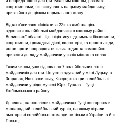
й непридатністю для гри. Власним коштом, разом зі
спортсменами, які виступають на цьому майданчику,
привів його до цілком нормального стану.
Відтак з’явилася «Ініціатива 22» та амбітна ціль –
відновити волейбольні майданчики в кожному районі
Волинської області. Цю ініціативу підтримали бізнесмени,
спортсмени, громадські діячі, волонтери, та просто люди,
які не проти попрацювати кілька годин та самостійно
привести до ладу майданчики у своїх містах та селах.
Таким чином, уже відновлено 7 волейбольних літніх
майданчиків для гри. Це уже згадуваний у місті Луцьку, в
Згоранах, Нововолинську, Ківерцях та три волейбольні
майданчики у рідному селі Юрія Гупала – Гущі
Любомльського району.
До слова, на оновлених майданчиках Гущі вже провели
міжнародний волейбольний турнір, на якому зіграли
аматорські волейбольні команди не тільки з України, а й із
Польщі.