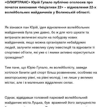
«ОЛЮРТРАНС» Юрій Гупало публічно оголосив про
t
початок виконання «Ініціативи 22» – відновлення 22-х
волейбольних майданчиків у Волинській області.
Як зізнався пан Юрій, ідея відновлення волейбольних
майданчиків була уже давно, бо ж для чого шукати та
витрачати величезні кошти на побудову нових
майданчиків, якщо можна організувати небайдужих
людей, залучити невелику суму інвестицій та відновити ті
спортивні об’єкти, які уже є і якими активно користуються
громадяни?
Тим паче, що Юрію Гупало, як волейболісту, завжди
хотілося бачити цей спорт більш розвиненим, особливо на
аматорському рівні, на рівні молоді, і не лише у великих
містах, але і в маленьких віддалених селах.
Однак, відвідавши головний парковий волейбольний
майданчик міста Луцька, був вражений його запущеністю