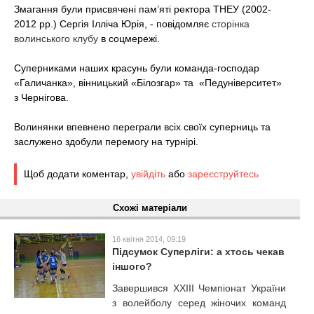
t
Змагання були присвячені пам’яті ректора ТНЕУ (2002-
2012 рр.) Сергія Ілліча Юрія, - повідомляє
сторінка
волинського клубу
в соцмережі.
Суперниками наших красунь були команда-господар
«Галичанка», вінницький «Білозгар» та «Педуніверситет»
з Чернігова.
Волинянки впевнено переграли всіх своїх суперниць та
заслужено здобули перемогу на турнірі.
Щоб додати коментар,
увійдіть
або
зареєструйтесь
Схожі матеріали
16 квітня 2014, 09:19
Підсумок Суперліги: а хтось чекав
іншого?
Завершився XXIII Чемпіонат України
з волейболу серед жіночих команд