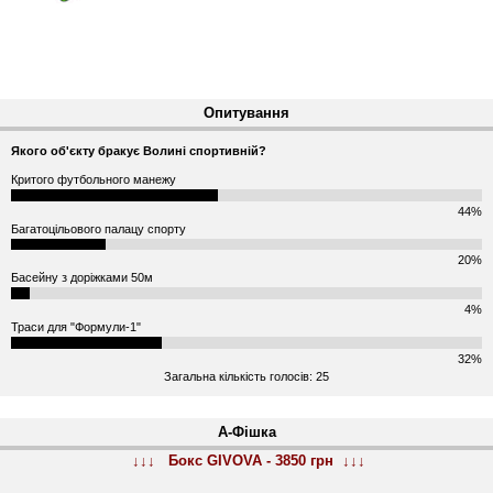
Опитування
Якого об'єкту бракує Волині спортивній?
Критого футбольного манежу
44%
Багатоцільового палацу спорту
20%
Басейну з доріжками 50м
4%
Траси для "Формули-1"
32%
Загальна кількість голосів: 25
А-Фішка
↓↓↓ Бокс GIVOVA - 3850 грн ↓↓↓