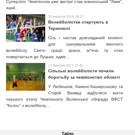
Суперліги. Чемпіоном уже вкотре став южненський "Хімік",
який...
30 вересня 2014, 09:17
Волейболістки стартують в
Тернополі
Ось і настав довгожданий момент
для шанувальників жіночого
волейболу. Свято грації, краси, м"яча та сітки
повертається до Луцька, адже...
13 березня 2017, 11:42
Сільські волейболісти почали
боротьбу за чемпіонство області
У Любешові, Камені-Каширському та
Старій Вижівці відбулися матчі
першого етапу Чемпіонату Волинської облради ВФСТ
"Колос" з волейболу...
Табло