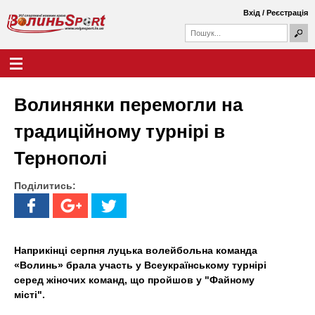
Перейти
Вхід
/
Реєстрація
до
П
основного
П
о
о
вмісту
ш
Г
В
у
ш
о
к
у
л
о
к
о
Волинянки перемогли на
о
в
л
в
н
традиційному турнірі в
а
е
и
ф
м
Тернополі
о
е
н
р
н
м
Поділитись:
ю
ь
а
S
p
Наприкінці серпня луцька волейбольна команда
«Волинь» брала участь у Всеукраїнському турнірі
o
серед жіночих команд, що пройшов у "Файному
місті".
r