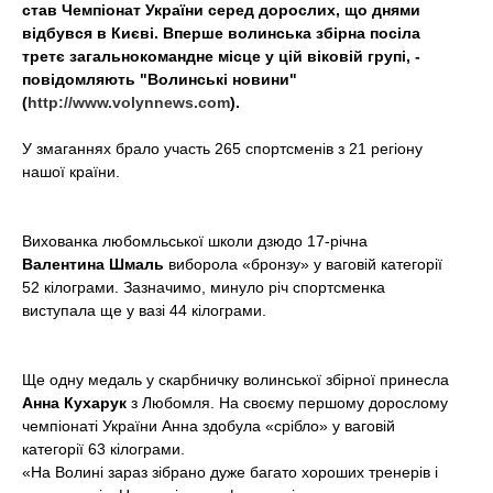
став Чемпіонат України серед дорослих, що днями
t
відбувся в Києві. Вперше волинська збірна посіла
третє загальнокомандне місце у цій віковій групі, -
повідомляють "Волинські новини"
(
http://www.volynnews.com
).
У змаганнях брало участь 265 спортсменів з 21 регіону
нашої країни.
Вихованка любомльської школи дзюдо 17-річна
Валентина Шмаль
виборола «бронзу» у ваговій категорії
52 кілограми. Зазначимо, минуло річ спортсменка
виступала ще у вазі 44 кілограми.
Ще одну медаль у скарбничку волинської збірної принесла
Анна Кухарук
з Любомля. На своєму першому дорослому
чемпіонаті України Анна здобула «срібло» у ваговій
категорії 63 кілограми.
«На Волині зараз зібрано дуже багато хороших тренерів і