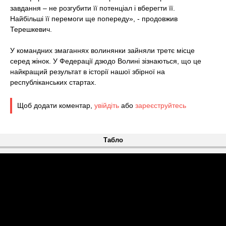
завдання – не розгубити її потенціал і вберегти її.
Найбільші її перемоги ще попереду», - продовжив
Терешкевич.
У командних змаганнях волинянки зайняли третє місце
серед жінок. У Федерації дзюдо Волині зізнаються, що це
найкращий результат в історії нашої збірної на
республіканських стартах.
Щоб додати коментар,
увійдіть
або
зареєструйтесь
Табло