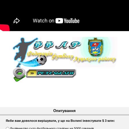
Опитування
Якби вам довелося вирішувати, у що на Волині інвестувати $ 3 млн:
В
Будівництво суто футбольного стадіону на 5000 глядачів