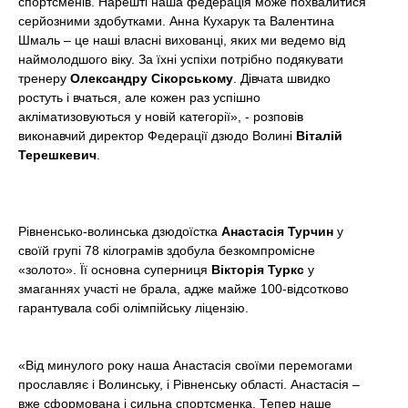
спортсменів. Нарешті наша федерація може похвалитися
серйозними здобутками. Анна Кухарук та Валентина
Шмаль – це наші власні вихованці, яких ми ведемо від
наймолодшого віку. За їхні успіхи потрібно подякувати
тренеру
Олександру Сікорському
. Дівчата швидко
ростуть і вчаться, але кожен раз успішно
акліматизовуються у новій категорії», - розповів
виконавчий директор Федерації дзюдо Волині
Віталій
Терешкевич
.
Рівненсько-волинська дзюдоїстка
Анастасія Турчин
у
своїй групі 78 кілограмів здобула безкомпромісне
«золото». Її основна суперниця
Вікторія Туркс
у
змаганнях участі не брала, адже майже 100-відсотково
гарантувала собі олімпійську ліцензію.
«Від минулого року наша Анастасія своїми перемогами
прославляє і Волинську, і Рівненську області. Анастасія –
вже сформована і сильна спортсменка. Тепер наше