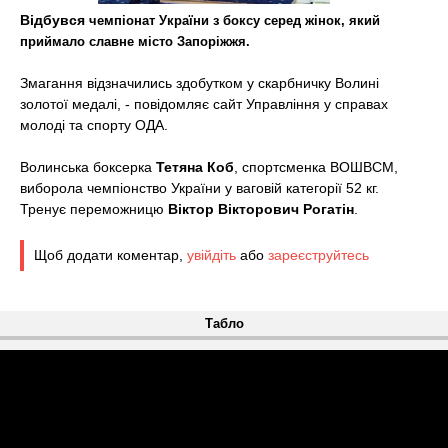
t
Відбувся
чемпіонат України з боксу серед жінок, який
приймало славне місто Запоріжжя.
Змагання відзначились здобутком у скарбничку Волині
золотої медалі, - повідомляє сайт Управління у справах
молоді та спорту ОДА.
Волинська боксерка
Тетяна Коб
, спортсменка ВОШВСМ,
виборола чемпіонство України у ваговій категорії 52 кг.
Тренує переможницю
Віктор Вікторович Рогатін
.
Щоб додати коментар,
увійдіть
або
зареєструйтесь
Табло