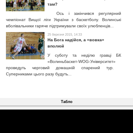
там?
Ось і закінчився регулярний
чемпіонат Вищої ліги України з баскетболу. Волинські
вболівальники гаряче підтримували своїх улюбленців...
25 березня 2015, 14:33
На Бога надійся, а «вовка»
вполюй
У суботу та неділю гравці БК
«Волиньбаскет-WOG-Університет»
проведуть черговий домашній спарений тур.
Суперниками цього разу будуть...
Табло