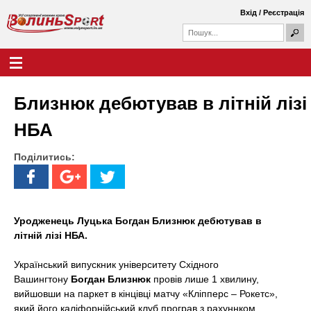
Перейти
Вхід
/
Реєстрація
до
П
основного
П
о
о
вмісту
ш
Г
В
у
ш
о
к
у
л
о
к
о
Близнюк дебютував в літній лізі
о
в
л
в
н
НБА
а
е
и
ф
м
о
Поділитись:
е
н
р
н
м
ю
ь
а
S
Уродженець Луцька Богдан Близнюк дебютував в
літній лізі НБА.
p
Український випускник університету Східного
o
Вашингтону
Богдан Близнюк
провів лише 1 хвилину,
r
вийшовши на паркет в кінцівці матчу «Кліпперс – Рокетс»,
який його каліфорнійський клуб програв з рахуннком