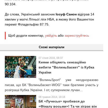
t
90:104.
До слова, Український захисник
Іссуф Санон
відіграв 14
хвилин у матчі Літньої ліги НБА, в якому його Вашингтон
переміг Філадельфію 87:75.
Щоб додати коментар,
увійдіть
або
зареєструйтесь
Схожі матеріали
07 січня 2016, 08:37
Кияни обіцяють сенсаційно
вибити "Волиньбаскет" із Кубка
України
"ВолиньSport" уже неодноразово
писав, що БК "Волиньбаскет-WOG" таки братиме участь у
розіграші Кубка України. І от, суперником лучан...
08 травня 2014, 18:18
БК «Лучеськ» пробився до
«Фіналу восьми»! Та чи зіграє він