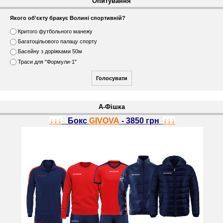
Опитування
Якого об'єкту бракує Волині спортивній?
В
Критого футбольного манежу
а
Багатоцільового палацу спорту
р
Басейну з доріжками 50м
і
Траси для "Формули-1"
а
н
т
и
А-Фішка
↓↓↓
Бокс
GIVOVA
- 3850 грн
↓↓↓