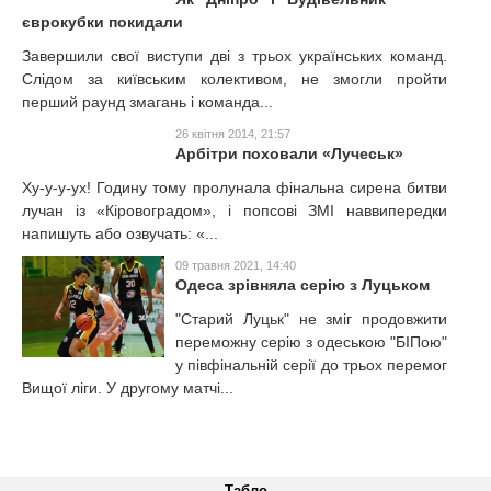
єврокубки покидали
Завершили свої виступи дві з трьох українських команд.
Слідом за київським колективом, не змогли пройти
перший раунд змагань і команда...
26 квітня 2014, 21:57
Арбітри поховали «Лучеськ»
Ху-у-у-ух! Годину тому пролунала фінальна сирена битви
лучан із «Кіровоградом», і попсові ЗМІ наввипередки
напишуть або озвучать: «...
09 травня 2021, 14:40
Одеса зрівняла серію з Луцьком
"Старий Луцьк" не зміг продовжити
переможну серію з одеською "БІПою"
у півфінальній серії до трьох перемог
Вищої ліги. У другому матчі...
Табло