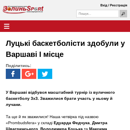
Перейти
Вхід
/
Реєстрація
до
П
основного
П
о
о
вмісту
ш
Г
В
у
ш
о
к
у
л
о
к
о
Луцькі баскетболісти здобули у
о
в
л
в
н
Варшаві І місце
а
е
и
ф
м
о
Поділитись:
е
н
р
н
м
ю
ь
а
S
У Варшаві відбувся масштабний турнір із вуличного
баскетболу 3х3. Зважилися брати участь у ньому й
p
лучани.
o
Та ще й як зважилися! Наша четвірка під назвою
r
«Prombudsfera» у складі
Едуарда Федчука
,
Дмитра
Швагринського
,
Володимира Коцька
та
Максима