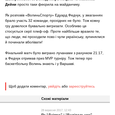
t
Дейни
просто таки феєрила на майданчику.
Як розповів «ВолиньСпорту» Едуард Федчук, у змаганнях
брало участь 32 команди, прохідних не було. Тож кожну
гру довелося буквально вигризати. Особливо це
стосується серії плеф-оф. Проте найбільше вразило те,
що люди, які проходили повз і чули українську, зупинялися
й починали вболівати!
Фінальний матч було виграно лучанами з рахунком 21:17,
а Федчук отримав приз MVP турніру. Тож тепер про
баскетбольну Волинь знають і у Варшаві.
Щоб додати коментар,
увійдіть
або
зареєструйтесь
Схожі матеріали
28 вересня 2017, 12:43
Як “Дніпро” і “Будівельник”