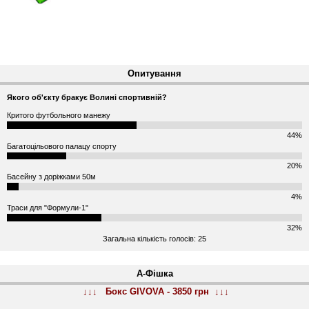
Опитування
Якого об'єкту бракує Волині спортивній?
Критого футбольного манежу
44%
Багатоцільового палацу спорту
20%
Басейну з доріжками 50м
4%
Траси для "Формули-1"
32%
Загальна кількість голосів: 25
А-Фішка
↓↓↓ Бокс GIVOVA - 3850 грн ↓↓↓