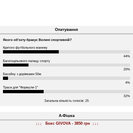
Опитування
Якого об'єкту бракує Волині спортивній?
Критого футбольного манежу
44%
Багатоцільового палацу спорту
20%
Басейну з доріжками 50м
4%
Траси для "Формули-1"
32%
Загальна кількість голосів: 25
А-Фішка
↓↓↓ Бокс GIVOVA - 3850 грн ↓↓↓