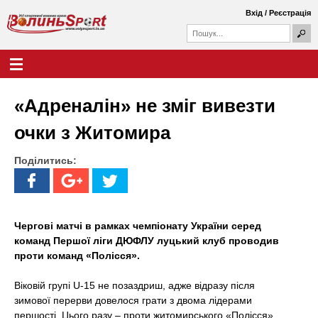
Перейти
Вхід
/
Реєстрація
до
П
основного
П
о
о
вмісту
ш
Г
В
у
ш
о
к
у
л
о
к
о
«Адреналін» не зміг вивезти
о
в
л
в
н
очки з Житомира
а
е
и
ф
м
о
Поділитись:
е
н
р
н
м
ю
ь
а
S
Чергові матчі в рамках чемпіонату України серед
команд Першої ліги ДЮФЛУ луцький клуб проводив
p
проти команд «Полісся».
o
Віковій групі U-15 не позаздриш, адже відразу після
r
зимової перерви довелося грати з двома лідерами
першості. Цього разу – проти житомирського «Полісся»,