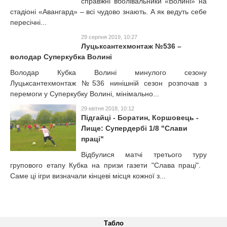
справжні вболівальники «Волині» на
стадіоні «Авангард» – всі чудово знають. А як ведуть себе
пересічні...
29 серпня 2019, 10:27
Луцьксантехмонтаж №536 –
володар Суперкубка Волині
Володар Кубка Волині минулого сезону
Луцьксантехмонтаж №536 нинішній сезон розпочав з
перемоги у Суперкубку Волині, мінімально...
29 квітня 2018, 10:12
Підгайці - Боратин, Коршовець -
Лище: Супердербі 1/8 "Слави
праці"
Відбулися матчі третього туру
групового етапу Кубка на призи газети "Слава праці".
Саме ці ігри визначали кінцеві місця кожної з...
Табло