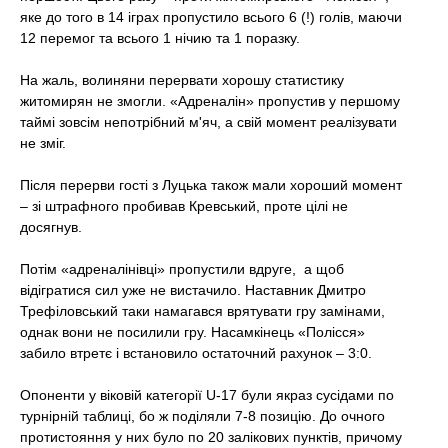
t
яке до того в 14 іграх пропустило всього 6 (!) голів, маючи
12 перемог та всього 1 нічию та 1 поразку.
На жаль, волиняни перервати хорошу статистику
житомирян не змогли. «Адреналін» пропустив у першому
таймі зовсім непотрібний м'яч, а свій момент реалізувати
не зміг.
Після перерви гості з Луцька також мали хороший момент
– зі штрафного пробивав Кревський, проте цілі не
досягнув.
Потім «адреналінівці» пропустили вдруге, а щоб
відігратися сил уже не вистачило. Наставник Дмитро
Трефіловський таки намагався врятувати гру замінами,
однак вони не посилили гру. Насамкінець «Полісся»
забило втретє і встановило остаточний рахунок – 3:0.
Опоненти у віковій категорії U-17 були якраз сусідами по
турнірній таблиці, бо ж поділяли 7-8 позицію. До очного
протистояння у них було по 20 залікових пунктів, причому