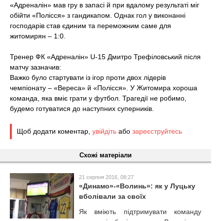
«Адреналін» мав гру в запасі й при вдалому результаті міг
обійти «Полісся» з гандикапом. Однак гол у виконанні
господарів став єдиним та переможним саме для
житомирян – 1:0.
Тренер ФК «Адреналін» U-15 Дмитро Трефіловський після
матчу зазначив:
Важко було стартувати із ігор проти двох лідерів
чемпіонату – «Вереса» й «Полісся». У Житомира хороша
команда, яка вміє грати у футбол. Трагедії не робимо,
будемо готуватися до наступних суперників.
Щоб додати коментар,
увійдіть
або
зареєструйтесь
Схожі матеріали
21 серпня 2016, 08:27
«Динамо»-«Волинь»: як у Луцьку
вболівали за своїх
Як вміють підтримувати команду