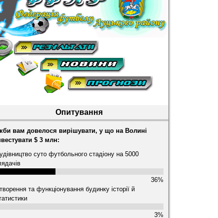
Опитування
кби вам довелося вирішувати, у що на Волині
нвестувати $ 3 млн:
удівництво суто футбольного стадіону на 5000
лядачів
36%
творення та функціонування будинку історії й
татистики
3%