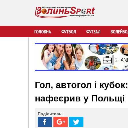
В
ГОЛОВНА
ФУТБОЛ
ФУТЗАЛ
ВОЛЕЙБО
о
л
и
Гол, автогол і кубок
н
нафеєрив у Польщі
ь
S
Поділитись:
p