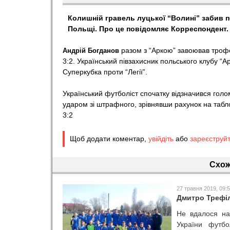
o
Колишній гравель луцької “Волині” забив по
Польщі. Про це повідомляє Корреспондент.
r
разом з “Аркою” завоював трофе
Андрій Богданов
3:2. Український півзахисник польського клубу “А
t
Суперкубка проти “Легії”.
Український футболіст спочатку відзначився голом
ударом зі штрафного, зрівнявши рахунок на табло
3:2
Щоб додати коментар,
увійдіть
або
зареєструй
Схож
27 травня 2019, 09:
Дмитро Трефіл
Не вдалося на
України футб