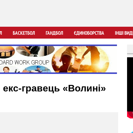
Перейти
до
основного
вмісту
Л
БАСКЕТБОЛ
ГАНДБОЛ
ЄДИНОБОРСТВА
ІНШІ ВИД
: екс-гравець «Волині»