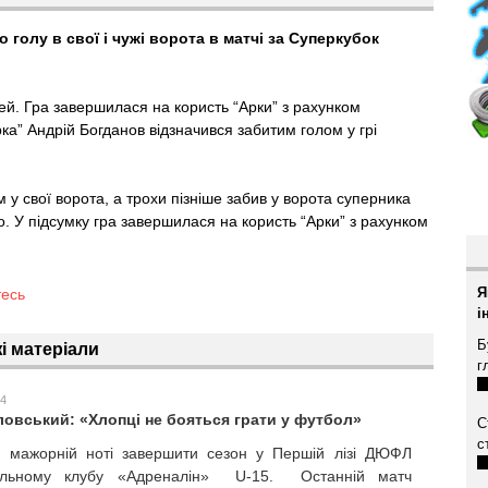
 голу в свої і чужі ворота в матчі за Суперкубок
й. Гра завершилася на користь “Арки” з рахунком
рка” Андрій Богданов відзначився забитим голом у грі
 у свої ворота, а трохи пізніше забив у ворота суперника
. У підсумку гра завершилася на користь “Арки” з рахунком
Я
тесь
і
Б
і матеріали
г
54
овський: «Хлопці не бояться грати у футбол»
С
с
 мажорній ноті завершити сезон у Першій лізі ДЮФЛ
ольному клубу «Адреналін» U-15. Останній матч