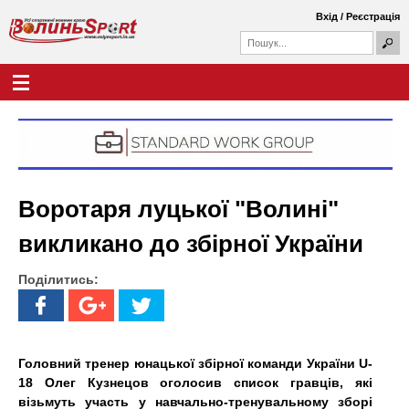
Перейти
Вхід
/
Реєстрація
до
П
основного
П
о
о
вмісту
ш
Г
В
у
ш
о
к
у
л
о
к
о
о
в
л
в
н
а
е
и
ф
м
Воротаря луцької "Волині"
о
е
н
р
н
викликано до збірної України
м
ю
ь
а
Поділитись:
S
p
o
Головний тренер юнацької збірної команди України U-
18 Олег Кузнецов оголосив список гравців, які
r
візьмуть участь у навчально-тренувальному зборі