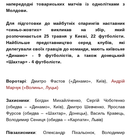
t
напередодні товариських матчів із однолітками з
Молдови.
Для підготовки до майбутніх спарингів наставник
«синьо-жовтих» викликав на збір, який
розпочинається 25 травня у Києві, 22 футболісти.
Найбільше представництво серед клубів, які
делегували своїх гравців до команди, мають київське
«Динамо» - 9 футболістів, а також донецький
«Шахтар» - 4 футболісти.
Воротарі
: Дмитро Фастов («Динамо», Київ),
Андрій
Марчук («Волинь», Луцьк)
Захисники
: Богдан Михайліченко, Сергій Чоботенко
(обидва – «Динамо», Київ), Дмитро Шевченко, Ярослав
Фурсов (обидва – «Шахтар», Донецьк), Василь Кравець,
Володимир Сениця (обидва – «Карпати», Львів)
Півзахисники
: Олександр Піхальонок, Володимир