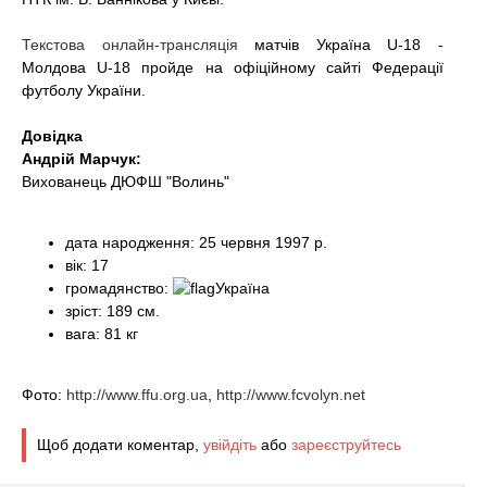
Текстова онлайн-трансляція
матчів Україна U-18 -
Молдова U-18 пройде на офіційному сайті Федерації
футболу України.
Довідка
Андрій Марчук:
Вихованець ДЮФШ "Волинь"
дата народження:
25 червня 1997 р.
вік:
17
громадянство:
Україна
зріст:
189 см.
вага:
81 кг
Фото:
http://www.ffu.org.ua
,
http://www.fcvolyn.net
Щоб додати коментар,
увійдіть
або
зареєструйтесь