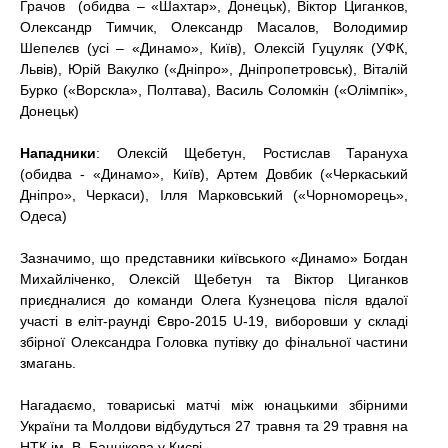
Грачов (обидва – «Шахтар», Донецьк), Віктор Циганков,
Олександр Тимчик, Олександр Масалов, Володимир
Шепелєв (усі – «Динамо», Київ), Олексій Гуцуляк (УФК,
Львів), Юрій Вакулко («Дніпро», Дніпропетровськ), Віталій
Бурко («Ворскла», Полтава), Василь Соломкін («Олімпік»,
Донецьк)
Нападники
: Олексій Щебетун, Ростислав Тарануха
(обидва - «Динамо», Київ), Артем Довбик («Черкаський
Дніпро», Черкаси), Ілля Марковський («Чорноморець»,
Одеса)
Зазначимо, що представники київського «Динамо» Богдан
Михайліченко, Олексій Щебетун та Віктор Циганков
приєдналися до команди Олега Кузнецова після вдалої
участі в еліт-раунді Євро-2015 U-19, виборовши у складі
збірної Олександра Головка путівку до фінальної частини
змагань.
Нагадаємо, товариські матчі між юнацькими збірними
України та Молдови відбудуться 27 травня та 29 травня на
НТК ім. В. Баннікова у Києві.