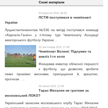
Схожі матеріали
03 вересня 2019, 08:30
ЛСТМ поступився в чемпіонаті
України
Луцькстантехмонтаж №536 на виїзді поступився команді
«Карпати-Галич» у п’ятому турі Чемпіонату Асоціації
аматорського футболу України...
20 листопада 2014, 17:40
Чемпіонат Волині: Підсумки та
аналіз І-го кола
Фінішував екватор обласної першості
з футболу, що дозволяє зробити
певні проміжні висновки, припущення й, зрештою,
прогнози. ...
09 липня 2015, 12:49
Тарас Михалик не гратиме за
московський ЛОКО?
Український захисник московського клубу Тарас Михалик