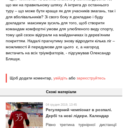
що ми на правильному шляху. А інтрига до останнього
туру – що може бути краще як для учасників змагань, так і
для вболівальників? Зі свого боку я докладаю і буду
докладати максимум зусиль для того, щоб створити
командам комфортні умови для улюбленого виду спорту,
тому цей сезон відіграли на майданчиках із дерев’яним
покриттям. Надалі прагнутиму знову відродити кілька ліг –
можливості й передумови для цього є, а нагород
вистачить на всіх тріумфаторів, - підсумував Олександр
Бляшук.
Щоб додати коментар,
увійдіть
або
зареєструйтесь
Схожі матеріали
04 грудня 2019, 13:45
Регулярний чемпіонат в розпалі.
Дербі та нові лідери. Календар
Рівно третина турнірної дистанції