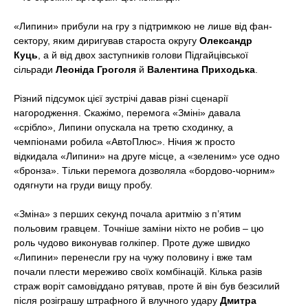
«Липини» прибули на гру з підтримкою не лише від фан-
сектору, яким диригував староста округу
Олександр
Куць
, а й від двох заступників голови Підгайцівської
сільради
Леоніда Гроголя
й
Валентина Приходька
.
Різний підсумок цієї зустрічі давав різні сценарії
нагородження. Скажімо, перемога «Зміні» давала
«срібло», Липини опускала на третю сходинку, а
чемпіонами робила «АвтоПлюс». Нічия ж просто
відкидала «Липини» на друге місце, а «зеленим» усе одно
«бронза». Тільки перемога дозволяла «бордово-чорним»
одягнути на груди вищу пробу.
«Зміна» з перших секунд почала аритмію з п’ятим
польовим гравцем. Точніше заміни ніхто не робив – цю
роль чудово виконував голкіпер. Проте дуже швидко
«Липини» перенесли гру на чужу половину і вже там
почали плести мереживо своїх комбінацій. Кілька разів
страж воріт самовіддано рятував, проте й він був безсилий
після розіграшу штрафного й влучного удару
Дмитра