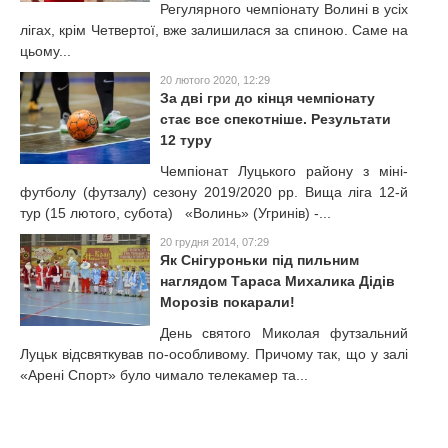
Регулярного чемпіонату Волині в усіх
лігах, крім Четвертої, вже залишилася за спиною. Саме на
цьому...
20 лютого 2020, 12:29
За дві гри до кінця чемпіонату
стає все спекотніше. Результати
12 туру
Чемпіонат Луцького району з міні-
футболу (футзалу) сезону 2019/2020 рр. Вища ліга 12-й
тур (15 лютого, субота) «Волинь» (Угринів) -...
20 грудня 2014, 07:29
Як Снігуроньки під пильним
наглядом Тараса Михалика Дідів
Морозів покарали!
День святого Миколая футзальний
Луцьк відсвяткував по-особливому. Причому так, що у залі
«Арені Спорт» було чимало телекамер та...