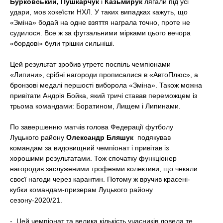
Бурковський, Пушкарчук
і
Казьмирук
лягали під усі
удари, мов хокеїсти НХЛ. У таких випадках кажуть, що
«Зміна» бодай на одне взяття награла точно, проте не
судилося. Все ж за футзальними мірками цього вечора
«бордові» були трішки сильніші.
Цей результат зробив утретє поспіль чемпіонами
«Липини», срібні нагороди прописалися в «АвтоПлюс», а
бронзові медалі першості виборола «Зміна». Також можна
привітати Андрія Бойка, який тричі ставав переможцем із
трьома командами: Боратином, Лищем і Липинами.
По завершенню матчів голова Федерації футболу
Луцького району
Олександр Бляшук
подякував
командам за видовищний чемпіонат і привітав із
хорошими результатами. Тож спочатку функціонер
нагородив заслуженими трофеями колективи, що чекали
своєї нагоди через карантин. Потому ж вручив красені-
кубки командам-призерам Луцького району
сезону-2020/21.
- Цей чемпіонат та велика кількість учасників довела те,