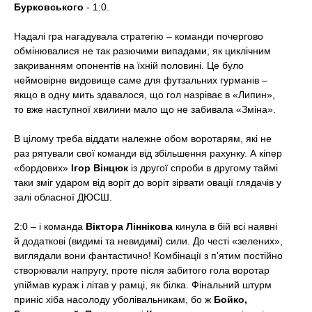
Бурковського
- 1:0.
Надалі гра нагадувала стратегію – команди почергово
обмінювалися не так разючими випадами, як циклічним
закриванням опонентів на їхній половині. Це було
неймовірне видовище саме для футзальних гурманів –
якщо в одну мить здавалося, що гол назріває в «Липин»,
то вже наступної хвилини мало що не забивала «Зміна».
В цілому треба віддати належне обом воротарям, які не
раз рятували свої команди від збільшення рахунку. А кіпер
«бордових»
Ігор Вінцюк
із другої спроби в другому таймі
таки зміг ударом від воріт до воріт зірвати овації глядачів у
залі обласної ДЮСШ.
2:0 – і команда
Віктора Ліннікова
кинула в бій всі наявні
й додаткові (видимі та невидимі) сили. До честі «зелених»,
виглядали вони фантастично! Комбінації з п’ятим постійно
створювали напругу, проте після забитого гола воротар
упіймав кураж і літав у рамці, як білка. Фінальний штурм
приніс хіба насолоду уболівальникам, бо ж
Бойко,