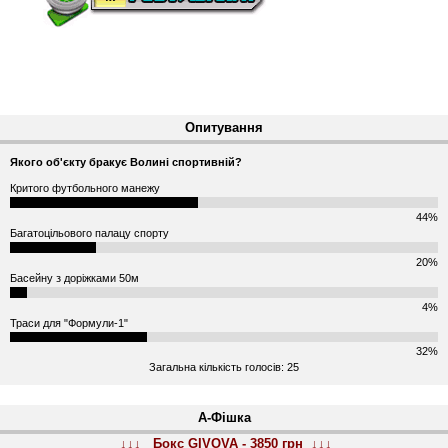
Опитування
Якого об'єкту бракує Волині спортивній?
Критого футбольного манежу
44%
Багатоцільового палацу спорту
20%
Басейну з доріжками 50м
4%
Траси для "Формули-1"
32%
Загальна кількість голосів: 25
А-Фішка
↓↓↓ Бокс GIVOVA - 3850 грн ↓↓↓