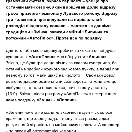
грамотний футзал, окраса першості – усе це про
t
останній матч сезону, який вирішував долю відразу
трьох призерів чемпіонату Луцького району. Відразу
три колективи претендували на вирішальний
розподіл п’єдесталу пошани – мастита і з давніми
традиціями «Зміна», завжди амбітні «Липини» та
потужний «АвтоПлюс». Проте все по порядку.
Для того, аби свою справу зробити та чекати очної дуелі
суперників,
«АвтоПлюс»
мав обігрувати
«Альянс»
.
Звісно, це була гра дещо різних за класом суперників, бо
останні не здобули жодного залікового пункту, а перші при
певному збігові мали шанс на «золото». Сьомаки доволі
довго не давали розпечатати свої ворота, та коли вже це
відбулося, то голи посипалися, наче із рогу достатку
(13:0). Звісно, після розгрому «АвтоПлюс» з нетерпінням
чекав поєдинку
«Зміна»
-
«Липини»
.
«Зелені» наче й не мали кількарічної паузи – склалося
враження, що хлопці надалі тренуються разом, адже
розуміння й зіграність на майданчику вражали. А характер
– то окремий артефакт цієї команди.