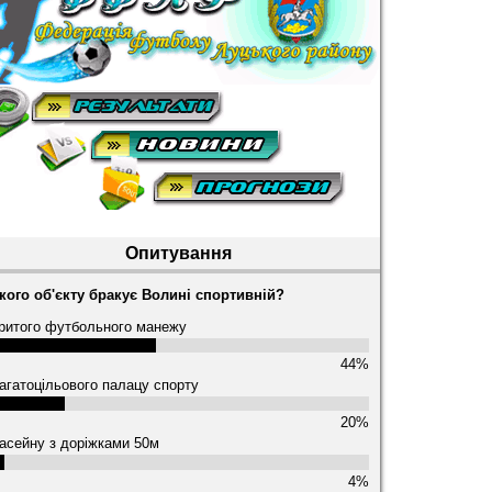
Опитування
кого об'єкту бракує Волині спортивній?
ритого футбольного манежу
44%
агатоцільового палацу спорту
20%
асейну з доріжками 50м
4%