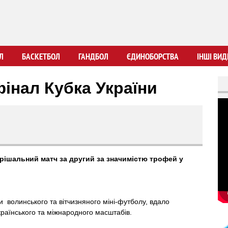
Перейти
до
основного
вмісту
Л
БАСКЕТБОЛ
ГАНДБОЛ
ЄДИНОБОРСТВА
ІНШІ ВИД
фінал Кубка України
рішальний матч за другий за значимістю трофей у
и волинського та вітчизняного міні-футболу, вдало
раїнського та міжнародного масштабів.