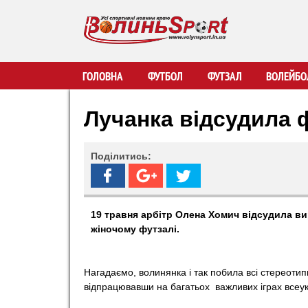
В
ГОЛОВНА
ФУТБОЛ
ФУТЗАЛ
ВОЛЕЙБО
о
Лучанка відсудила 
л
Поділитись:
и
н
19 травня арбітр Олена Хомич відсудила ви
жіночому футзалі.
ь
S
Нагадаємо, волинянка і так побила всі стереотип
відпрацювавши на багатьох важливих іграх всеук
p