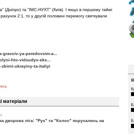
а" (Дніпро) та "ІМС-НУХТ" (Київ). І якщо в першому таймі
 рахунок 2:1, то у другій половині перемогу святкували
a-gravciv-ya-peredovsim-a...
volyni-hto-vidsudyv-eks...
zbirni-ukrayiny-ta-italiyi
Я
тесь
К
і матеріали
Б
46
а дворова ліга: "Рух" та "Колос" порухались на
Б