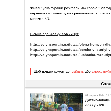
o
Фінал Кубка України розіграли між собою "Злагод
перевага столичних дівчат реалізувалася тільки в
киянки - 7:3.
r
t
Більше про
Олену Хомич
тут:
http://volynsport.in.ua/futzal/olena-homych-dly
http://volynsport.in.ua/futzal/persha-v-istoriyi-
http://volynsport.in.ua/futzal/luchanka-rozsudyt-
Щоб додати коментар,
увійдіть
або
зареєструй
Схож
09 серпня 2014, 21:
Дитячо-юнацьк
славу - 6:6