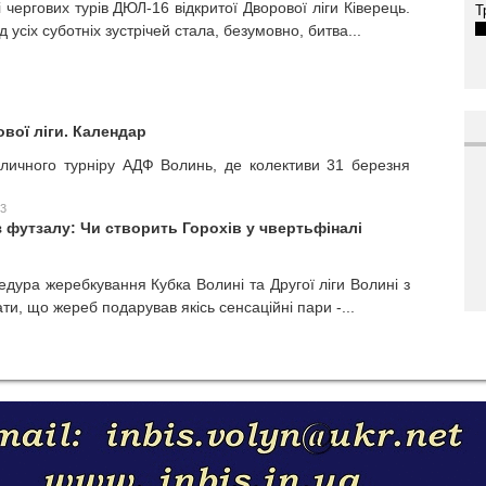
 чергових турів ДЮЛ-16 відкритої Дворової ліги Ківерець.
Т
усіх суботніх зустрічей стала, безумовно, битва...
вої ліги. Календар
личного турніру АДФ Волинь, де колективи 31 березня
23
з футзалу: Чи створить Горохів у чвертьфіналі
едура жеребкування Кубка Волині та Другої ліги Волині з
и, що жереб подарував якісь сенсаційні пари -...