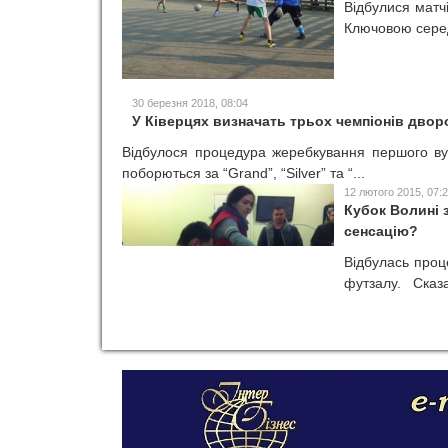
Відбулися матчі
Ключовою серед 
30 березня 2018, 08:04
У Ківерцях визначать трьох чемпіонів дворо
Відбулося процедура жеребкування першого ву
поборються за “Grand”, “Silver” та “...
12 лютого 2015, 07:
Кубок Волині 
сенсацію?
Відбулась проц
футзалу. Сказат