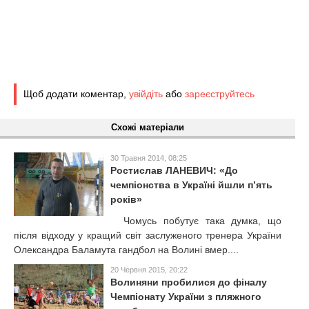
Щоб додати коментар,
увійдіть
або
зареєструйтесь
Схожі матеріали
30 Травня 2014, 08:25
Ростислав ЛАНЕВИЧ: «До
чемпіонства в Україні йшли п’ять
років»
Чомусь побутує така думка, що
після відходу у кращий світ заслуженого тренера України
Олександра Баламута гандбол на Волині вмер....
20 Червня 2015, 20:22
Волиняни пробилися до фіналу
Чемпіонату України з пляжного