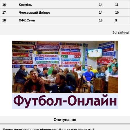
16
Кремінь
14
11
17
Черкаський Дніпро
14
10
18
ПФК Суми
15
9
Всі таблиці
Опитування
Якому виду активного відпочинку Ви надаєте перевагу?