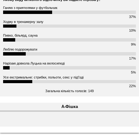
Ганяю з приятелями у футбольчик
37%
Ходжу в тренажерну залу
10%
Пивко, більярд, сауна
9%
Люблю подорожувати
17%
Нарізаю довкола Луцька на велосипеді
5%
Усе екстримальне: стрибки, польоти, секс у під'їзді
22%
Загальна кількість голосів: 149
А-Фішка