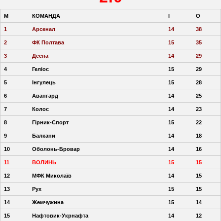
М
КОМАНДА
І
О
1
Арсенал
14
38
2
ФК Полтава
15
35
3
Десна
14
29
4
Геліос
15
29
5
Інгулець
15
28
6
Авангард
14
25
7
Колос
14
23
8
Гірник-Спорт
15
22
9
Балкани
14
18
10
Оболонь-Бровар
14
16
11
ВОЛИНЬ
15
15
12
МФК Миколаїв
14
15
13
Рух
15
15
14
Жемчужина
15
14
15
Нафтовик-Укрнафта
14
12