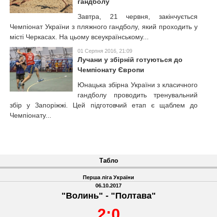
гандболу
Завтра, 21 червня, закінчується
Чемпіонат України з пляжного гандболу, який проходить у
місті Черкасах. На цьому всеукраїнському...
01 Серпня 2016, 21:09
Лучани у збірній готуються до
Чемпіонату Європи
Юнацька збірна України з класичного
гандболу проводить тренувальний
збір у Запоріжжі. Цей підготовчий етап є щаблем до
Чемпіонату...
Табло
Перша ліга України
06.10.2017
"Волинь"
-
"Полтава"
2:0