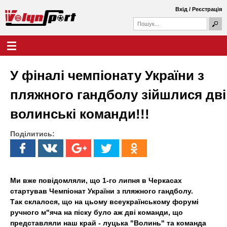
Перейти
Вхід
/
Реєстрація
до
П
основного
П
о
о
матеріалу
ш
Г
В
у
ш
о
к
у
л
о
к
о
У фіналі чемпіонату України з
о
в
л
в
н
пляжного гандболу зійшлися дві
а
е
и
ф
м
волинські команди!!!
о
е
н
р
н
м
Поділитись:
ю
ь
а
S
p
Ми вже повідомляли, що 1-го липня в Черкасах
стартував Чемпіонат України з пляжного гандболу.
o
Так склалося, що на цьому всеукраїнському форумі
ручного м"яча на піску було аж дві команди, що
r
представляли наш край - луцька "Волинь" та команда