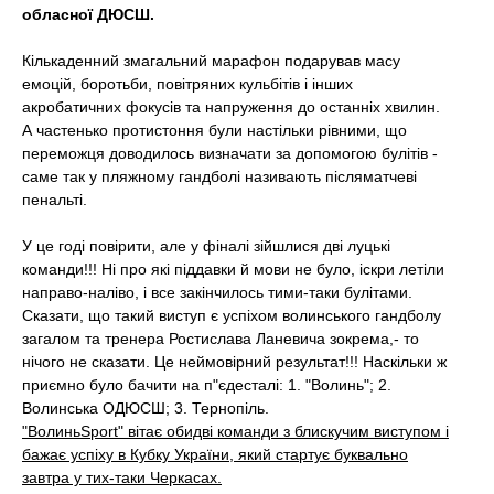
обласної ДЮСШ.
t
Кількаденний змагальний марафон подарував масу
емоцій, боротьби, повітряних кульбітів і інших
акробатичних фокусів та напруження до останніх хвилин.
А частенько протистоння були настільки рівними, що
переможця доводилось визначати за допомогою булітів -
саме так у пляжному гандболі називають післяматчеві
пенальті.
У це годі повірити, але у фіналі зійшлися дві луцькі
команди!!! Ні про які піддавки й мови не було, іскри летіли
направо-наліво, і все закінчилось тими-таки булітами.
Сказати, що такий виступ є успіхом волинського гандболу
загалом та тренера Ростислава Ланевича зокрема,- то
нічого не сказати. Це неймовірний результат!!! Наскільки ж
приємно було бачити на п"єдесталі: 1. "Волинь"; 2.
Волинська ОДЮСШ; 3. Тернопіль.
"ВолиньSport" вітає обидві команди з блискучим виступом і
бажає успіху в Кубку України, який стартує буквально
завтра у тих-таки Черкасах.