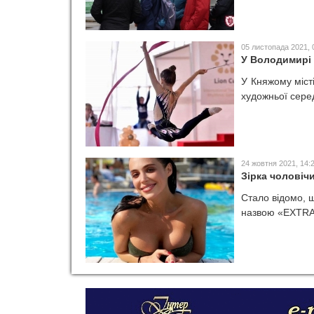
05 листопада 2021, 
У Володимирі 
У Княжому міст
художньої серед
24 жовтня 2021, 14:
Зірка чоловіч
Стало відомо, щ
назвою «EXTRA 