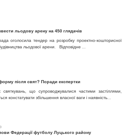
звести льодову арену на 450 глядачів
рада оголосила тендер на розробку проектно-кошторисної
будівництва льодової арени. Відповідне ...
форму після свят? Поради експертки
х святкувань, що супроводжувалися частими застіллями,
ься констатувати збільшення власної ваги і наявність...
9
лови Федерації футболу Луцького району