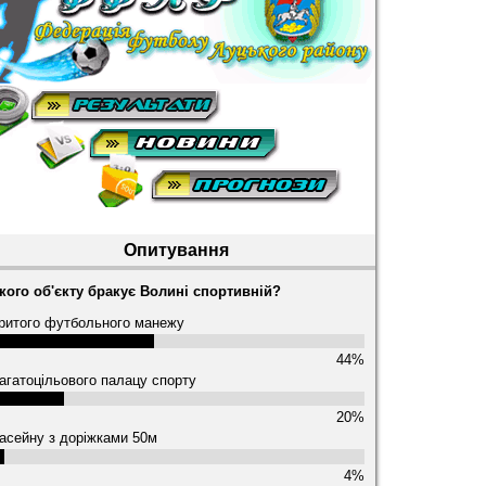
Опитування
кого об'єкту бракує Волині спортивній?
ритого футбольного манежу
44%
агатоцільового палацу спорту
20%
асейну з доріжками 50м
4%