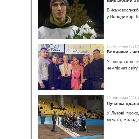
Військовий з В
Військовослужб
у Володимирі-В
18 листопада 2021, 
Волиняни - чет
У нідерландськ
чемпіонат світу
10 листопада 2021, 
Лучанка вдало
У Львові прохо
дівчата, молодш