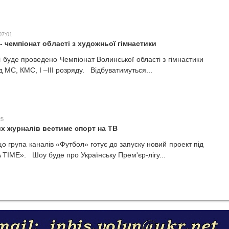
07:01
- чемпіонат області з художньої гімнастики
і буде проведено Чемпіонат Волинської області з гімнастики
 МС, КМС, І –ІІІ розряду. Відбуватимуться...
25
их журналів вестиме спорт на ТВ
о група каналів «Футбол» готує до запуску новий проект під
TIME». Шоу буде про Українську Прем'єр-лігу...