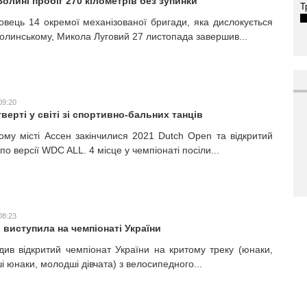
олині пробіг 270 кілометрів без зупинки
Т
овець 14 окремої механізованої бригади, яка дислокується
олинському, Микола Луговий 27 листопада завершив...
09:20
верті у світі зі спортивно-бальних танців
ому місті Ассен закінчилися 2021 Dutch Open та відкритий
 по версії WDC ALL. 4 місце у чемпіонаті посіли...
08:23
 виступила на чемпіонаті України
див відкритий чемпіонат України на критому треку (юнаки,
і юнаки, молодші дівчата) з велосипедного...