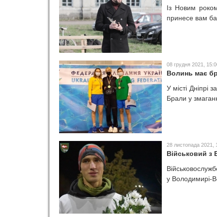
Із Новим роко
принесе вам баг
08 грудня 2021, 15:0
Волинь має бр
У місті Дніпрі 
Брали у змаганн
28 листопада 2021, 
Військовий з В
Військовослужб
у Володимирі-В