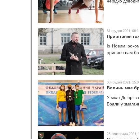
нерідко доводит
o
r
31 грудня 2021, 08:1
Привітання го
t
Із Новим роко
принесе вам баг
08 грудня 2021, 15:0
Волинь має бр
У місті Дніпрі 
Брали у змаганн
28 листопада 2021, 