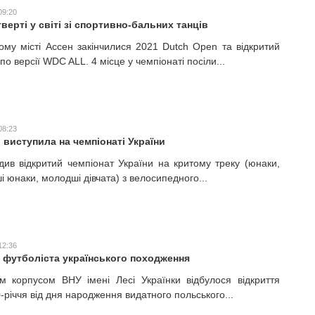
09:20
верті у світі зі спортивно-бальних танців
ому місті Ассен закінчилися 2021 Dutch Open та відкритий
 по версії WDC ALL. 4 місце у чемпіонаті посіли...
08:23
 виступила на чемпіонаті України
див відкритий чемпіонат України на критому треку (юнаки,
і юнаки, молодші дівчата) з велосипедного...
12:36
футболіста українського походження
м корпусом ВНУ імені Лесі Українки відбулося відкриття
-річчя від дня народження видатного польського...