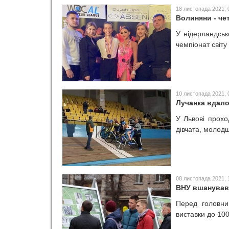
18 листопада 2021, 
Волиняни - чет
У нідерландськ
чемпіонат світу
10 листопада 2021, 
Лучанка вдало
У Львові прохо
дівчата, молодш
08 листопада 2021, 
ВНУ вшанував 
Перед головни
виставки до 100