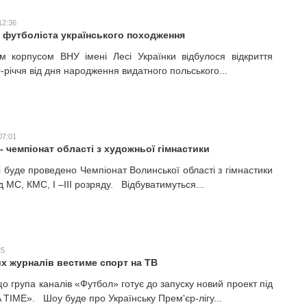
12:36
футболіста українського походження
м корпусом ВНУ імені Лесі Українки відбулося відкриття
-річчя від дня народження видатного польського...
07:01
- чемпіонат області з художньої гімнастики
і буде проведено Чемпіонат Волинської області з гімнастики
 МС, КМС, І –ІІІ розряду. Відбуватимуться...
25
их журналів вестиме спорт на ТВ
о група каналів «Футбол» готує до запуску новий проект під
TIME». Шоу буде про Українську Прем'єр-лігу...