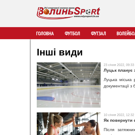
В
ГОЛОВНА
ФУТБОЛ
ФУТЗАЛ
ВОЛЕЙБО
о
Інші види
л
23 січня 2022, 09:33
Луцьк планує 
и
Луцька міська 
документації з 
н
ь
S
10 січня 2022, 12:32
Як повернути 
p
Після затяжни