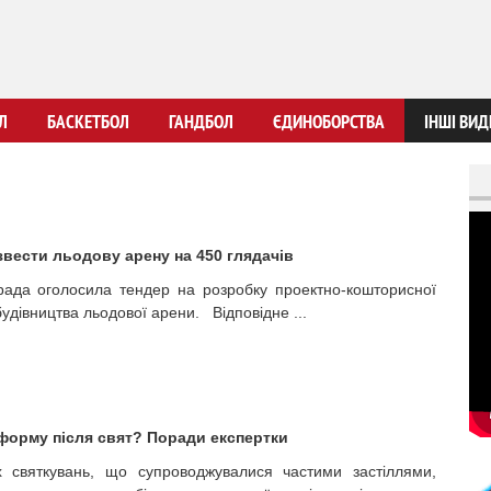
Перейти
до
основного
вмісту
Л
БАСКЕТБОЛ
ГАНДБОЛ
ЄДИНОБОРСТВА
ІНШІ ВИД
звести льодову арену на 450 глядачів
рада оголосила тендер на розробку проектно-кошторисної
будівництва льодової арени. Відповідне ...
форму після свят? Поради експертки
х святкувань, що супроводжувалися частими застіллями,