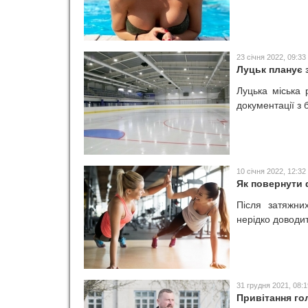
23 січня 2022, 09:33
Луцьк планує 
Луцька міська 
документації з 
10 січня 2022, 12:32
Як повернути 
Після затяжни
нерідко доводит
31 грудня 2021, 08:1
Привітання го