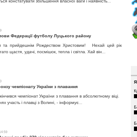
ься констатувати збільшення власної ваги і наявність...
9
лови Федерації футболу Луцького району
м та прийдешнім Рождеством Христовим! Нехай цей рік
ато щастя, удачі, посмішок, тепла і світла. Хай він...
0
Я
онзу чемпіонату України з плавання
К
закінчився чемпіонат України з плавання в абсолютному віці.
ях участь і плавці з Волині, - інформує...
Б
Б
14:59