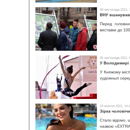
08 листопада 2021, 
ВНУ вшанував 
Перед головни
виставки до 100
05 листопада 2021, 
У Володимирі 
У Княжому міст
художньої серед
24 жовтня 2021, 14:
Зірка чоловіч
Стало відомо, щ
назвою «EXTRA 