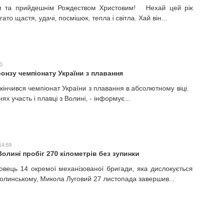
м та прийдешнім Рождеством Христовим! Нехай цей рік
ато щастя, удачі, посмішок, тепла і світла. Хай він...
0
онзу чемпіонату України з плавання
закінчився чемпіонат України з плавання в абсолютному віці.
ях участь і плавці з Волині, - інформує...
14:59
олині пробіг 270 кілометрів без зупинки
овець 14 окремої механізованої бригади, яка дислокується
олинському, Микола Луговий 27 листопада завершив...